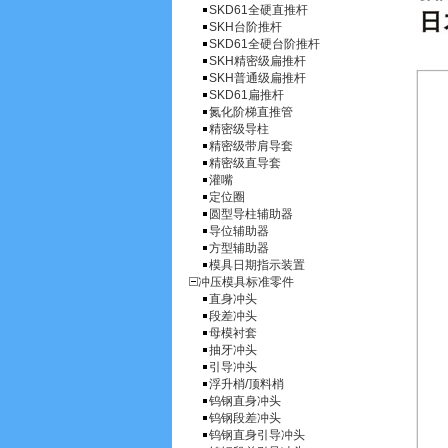
SKD61全硬直推杆
SKH台阶推杆
SKD61全硬台阶推杆
SKH精密级扁推杆
SKH普通级扁推杆
SKD61扁推杆
氮化阶梯直推管
精密级导柱
精密级带肩导套
精密级直导套
灌嘴
定位圈
圆型导柱辅助器
导位辅助器
方型辅助器
模具日期指示装置
冲压模具标准零件
直身冲头
段差冲头
母模衬套
抽牙冲头
引导冲头
浮升梢/顶料梢
钨钢直身冲头
钨钢段差冲头
钨钢直身引导冲头