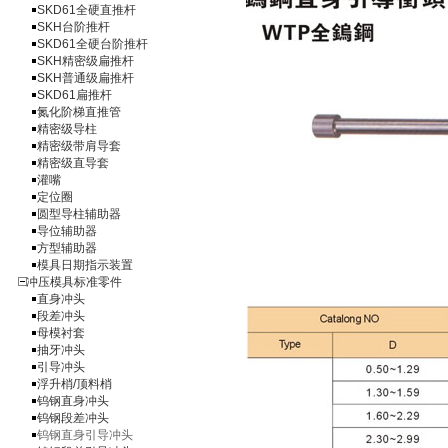
SKD61全硬直推杆
SKH台阶推杆
SKD61全硬台阶推杆
SKH精密级扁推杆
SKH普通级扁推杆
SKD61扁推杆
氮化阶梯直推管
精密级导柱
精密级带肩导套
精密级直导套
灌嘴
定位圈
圆型导柱辅助器
导位辅助器
方型辅助器
模具日期指示装置
冲压模具标准零件
直身冲头
段差冲头
母模衬套
抽牙冲头
引导冲头
浮升梢/顶料梢
钨钢直身冲头
钨钢段差冲头
钨钢直身引导冲头