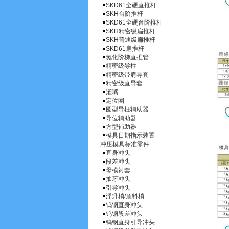
SKD61全硬直推杆
SKH台阶推杆
SKD61全硬台阶推杆
SKH精密级扁推杆
SKH普通级扁推杆
SKD61扁推杆
氮化阶梯直推管
精密级导柱
精密级带肩导套
精密级直导套
灌嘴
定位圈
圆型导柱辅助器
导位辅助器
方型辅助器
模具日期指示装置
冲压模具标准零件
直身冲头
段差冲头
母模衬套
抽牙冲头
引导冲头
浮升梢/顶料梢
钨钢直身冲头
钨钢段差冲头
钨钢直身引导冲头