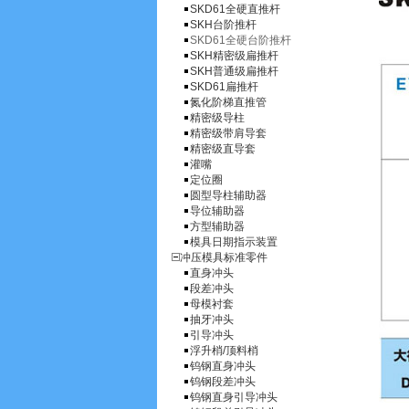
SKD61全硬直推杆
SKH台阶推杆
SKD61全硬台阶推杆
SKH精密级扁推杆
SKH普通级扁推杆
SKD61扁推杆
氮化阶梯直推管
精密级导柱
精密级带肩导套
精密级直导套
灌嘴
定位圈
圆型导柱辅助器
导位辅助器
方型辅助器
模具日期指示装置
冲压模具标准零件
直身冲头
段差冲头
母模衬套
抽牙冲头
引导冲头
浮升梢/顶料梢
钨钢直身冲头
钨钢段差冲头
钨钢直身引导冲头