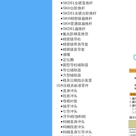
SKD61全硬直推杆
SKH台阶推杆
SKD61全硬台阶推杆
SKH精密级扁推杆
SKH普通级扁推杆
SKD61扁推杆
氮化阶梯直推管
精密级导柱
精密级带肩导套
精密级直导套
灌嘴
定位圈
圆型导柱辅助器
导位辅助器
方型辅助器
模具日期指示装置
冲压模具标准零件
直身冲头
段差冲头
母模衬套
抽牙冲头
引导冲头
浮升梢/顶料梢
钨钢直身冲头
钨钢段差冲头
钨钢直身引导冲头