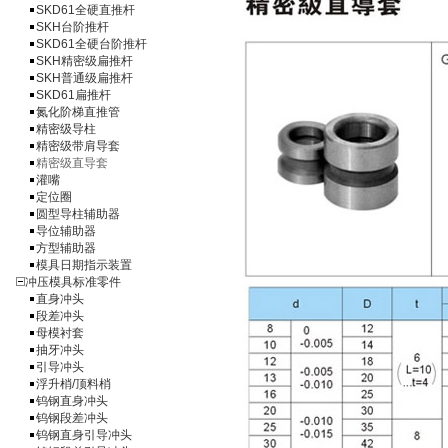
SKD61全硬直推杆
SKH台阶推杆
SKD61全硬台阶推杆
SKH精密级扁推杆
SKH普通级扁推杆
SKD61扁推杆
氮化阶梯直推管
精密级导柱
精密级带肩导套
精密级直导套
灌嘴
定位圈
圆型导柱辅助器
导位辅助器
方型辅助器
模具日期指示装置
冲压模具标准零件
直身冲头
段差冲头
母模衬套
抽牙冲头
引导冲头
浮升梢/顶料梢
钨钢直身冲头
钨钢段差冲头
钨钢直身引导冲头